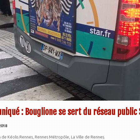
iqué : Bouglione se sert du réseau public
2018
on de Kéolis Rennes, Rennes Métropôle, La Ville de Rennes.