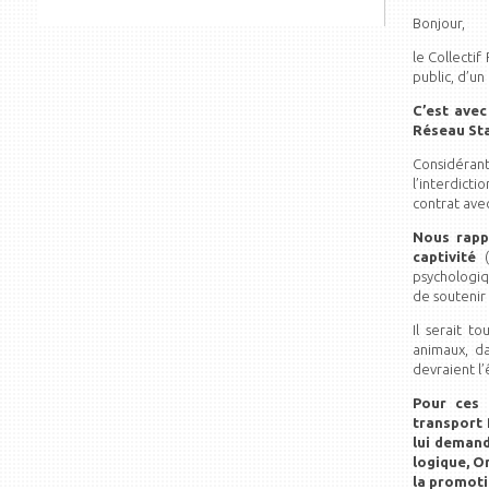
Bonjour,
le Collecti
public, d’un
C’est avec
Réseau Sta
Considéran
l’interdict
contrat avec
Nous rapp
captivité
(
psychologiq
de soutenir
Il serait t
animaux, d
devraient l’
Pour ces 
transport 
lui demand
logique, O
la promoti