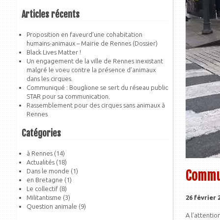
Articles récents
Proposition en faveurd’une cohabitation
humains-animaux – Mairie de Rennes (Dossier)
Black Lives Matter !
Un engagement de la ville de Rennes inexistant
malgré le voeu contre la présence d’animaux
dans les cirques.
Communiqué : Bouglione se sert du réseau public
STAR pour sa communication.
Rassemblement pour des cirques sans animaux à
Rennes
Catégories
à Rennes
(14)
Actualités
(18)
Dans le monde
(1)
Commun
en Bretagne
(1)
Le collectif
(8)
Militantisme
(3)
26 février 
Question animale
(9)
A l’attenti