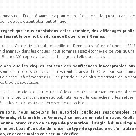
f Rennais Pour l’Egalité Animale a pour objectif d’amener la question animale
 point de vue essentiellement éthique.
 regret que nous constatons cette semaine, des affichages publicit
r faisant la promotion du cirque Bouglione à Rennes.
t que le Conseil Municipal de la ville de Rennes a voté en décembre 201
ion d’animaux dans les cirques, nous sommes assez étonné-e-s de voir qu’une
 Rennes Métropole autorise l’affichage de telles publicités.
elons que les cirques causent des souffrances inacceptables au
soumission, dressage, espace restreint, transport). Que leur souffranc
ue n’est plus à démontrer. Qu’une part de plus en plus importante de la popu
 ce type de spectacles.
out à fait judicieux d’inclure une réflexion éthique, prenant en compte le
ans le choix de vos panneaux publicitaires et le cas échéant les refuse
être des publicités à caractère sexiste ou raciste.
raisons, nous appelons les autorités publiques responsables 
Rennais, et la mairie de Rennes, à se mettre en relation avec Keoli
er une interdiction de ce type de promotion. Il s’agit là d’une simpl
n ne peut pas d’un côté dénoncer ce type de spectacle et d’un autre 
on, et encore moins en tirer un bénéfice !