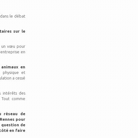
 dans le débat
aires sur le
7 un vœu pour
 entreprise en
x animaux en
e physique et
lation a cessé
s intérêts des
r. Tout comme
du réseau de
s Rennes pour
e question de
côté en faire