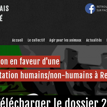
RETROU
SUR FA
Accueil
Le collectif
Agir pour les animaux
Actualités
ion en faveur d'une
tation humains/non-humains à 
Télécharger le dossier 