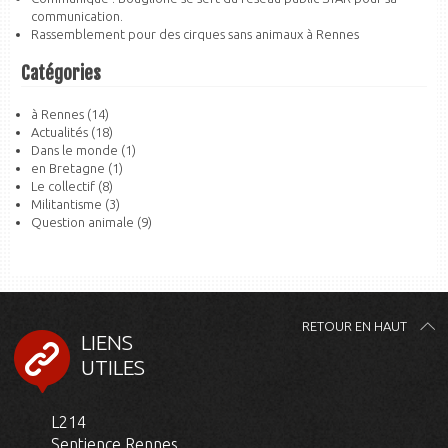
communication.
Rassemblement pour des cirques sans animaux à Rennes
Catégories
à Rennes
(14)
Actualités
(18)
Dans le monde
(1)
en Bretagne
(1)
Le collectif
(8)
Militantisme
(3)
Question animale
(9)
RETOUR EN HAUT
LIENS
UTILES
L214
Sentience Rennes