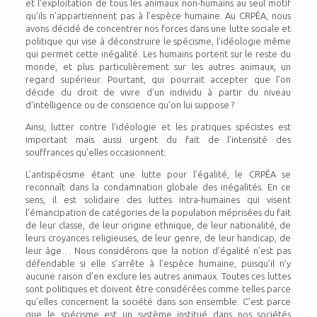
et l’exploitation de tous les animaux non-humains au seul motif
qu’ils n’appartiennent pas à l’espèce humaine. Au CRPÉA, nous
avons décidé de concentrer nos forces dans une lutte sociale et
politique qui vise à déconstruire le spécisme, l’idéologie même
qui permet cette inégalité. Les humains portent sur le reste du
monde, et plus particulièrement sur les autres animaux, un
regard supérieur. Pourtant, qui pourrait accepter que l’on
décide du droit de vivre d’un individu à partir du niveau
d‘intelligence ou de conscience qu’on lui suppose ?
Ainsi, lutter contre l’idéologie et les pratiques spécistes est
important mais aussi urgent du fait de l’intensité des
souffrances qu’elles occasionnent.
L’antispécisme étant une lutte pour l’égalité, le CRPÉA se
reconnaît dans la condamnation globale des inégalités. En ce
sens, il est solidaire des luttes intra-humaines qui visent
l’émancipation de catégories de la population méprisées du fait
de leur classe, de leur origine ethnique, de leur nationalité, de
leurs croyances religieuses, de leur genre, de leur handicap, de
leur âge… Nous considérons que la notion d’égalité n’est pas
défendable si elle s’arrête à l’espèce humaine, puisqu’il n’y
aucune raison d’en exclure les autres animaux. Toutes ces luttes
sont politiques et doivent être considérées comme telles parce
qu’elles concernent la société dans son ensemble. C’est parce
que le spécisme est un système institué dans nos sociétés