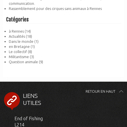
communication.
Rassemblement pour des cirques sans animaux à Rennes
Catégories
à Rennes
(14)
Actualités
(18)
Dans le monde
(1)
en Bretagne
(1)
Le collectif
(8)
Militantisme
(3)
Question animale
(9)
RETOUR EN HAUT
LIENS
UTILES
End of Fishing
L214